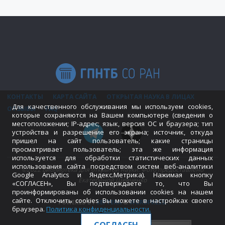
КОНТАКТЫ
КАРТА САЙТА
ОТКРЫТАЯ НАУКА В ЛИЦАХ
Для качественного обслуживания мы используем cookies,
ОТЗЫВЫ
FAQ
которые сохраняются на Вашем компьютере (сведения о
местоположении; IP-адрес; язык, версия ОС и браузера; тип
устройства и разрешение его экрана; источник, откуда
пришел на сайт пользователь; какие страницы
просматривает пользователь; эта же информация
используется для обработки статистических данных
использования сайта посредством систем веб-аналитики
©2022 Библиотека для открытой науки. Фото предоставлено
Google Analytics и Яндекс.Метрика). Нажимая кнопку
Екатериной Шевченко
«СОГЛАСЕН», Вы подтверждаете то, что Вы
проинформированы об использовании cookies на нашем
сайте. Отключить cookies Вы можете в настройках своего
POWERED BY
SEPTERA
&
WORDPRESS.
браузера.
Политика конфиденциальности
.