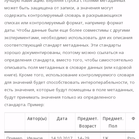
лучшую навигацию. Верхняя строка с полями метаданных
может быть защищена от записи, а значения могут
содержать контролируемый словарь в раскрывающихся
списках или контролируемый формат, например формат
даты. Чтобы данные были еще более совместимы с другими
экспериментами, необходимо использовать для их описания
соответствующий стандарт метаданных. Эти стандарты
хорошо документированы, поэтому можно ссылаться на
определения стандарта, вместо того, чтобы самостоятельно
описывать поля метаданных в словаре данных (или кодовой
книге). Кроме того, использование контролируемого словаря
для значений будет способствовать интероперабельности, то
есть значения, которые будут помещены в поле метаданных,
будут принимать значения только из определенного
стандарта. Пример:
Автор(ы)
Дата
Предмет.
Предмет.
Фа
Возраст
Пол
Пример
Иванов
14.10.2017
14–29
1Ж
Proect