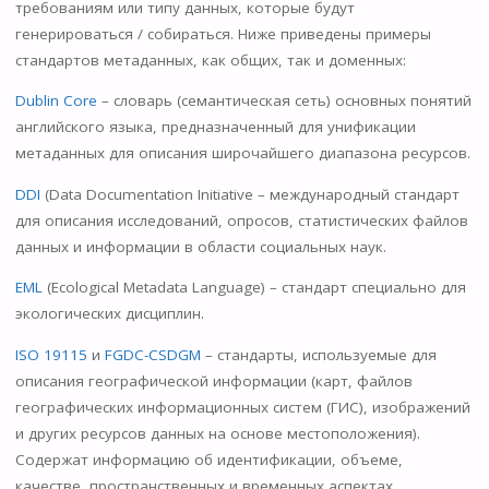
требованиям или типу данных, которые будут
генерироваться / собираться. Ниже приведены примеры
стандартов метаданных, как общих, так и доменных:
Dublin Core
– словарь (семантическая сеть) основных понятий
английского языка, предназначенный для унификации
метаданных для описания широчайшего диапазона ресурсов.
DDI
(Data Documentation Initiative – международный стандарт
для описания исследований, опросов, статистических файлов
данных и информации в области социальных наук.
EML
(Ecological Metadata Language) – стандарт специально для
экологических дисциплин.
ISO 19115
и
FGDC-CSDGM
– стандарты, используемые для
описания географической информации (карт, файлов
географических информационных систем (ГИС), изображений
и других ресурсов данных на основе местоположения).
Содержат информацию об идентификации, объеме,
качестве, пространственных и временных аспектах,