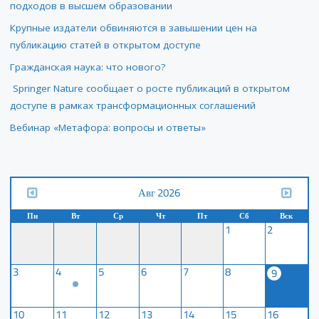
подходов в высшем образовании
Крупные издатели обвиняются в завышении цен на
публикацию статей в открытом доступе
Гражданская наука: что нового?
Springer Nature сообщает о росте публикаций в открытом
доступе в рамках трансформационных соглашений
Вебинар «Метафора: вопросы и ответы»
Авг 2026
Пн
Вт
Ср
Чт
Пт
Сб
Вск
1
2
3
4
5
6
7
8
9
10
11
12
13
14
15
16