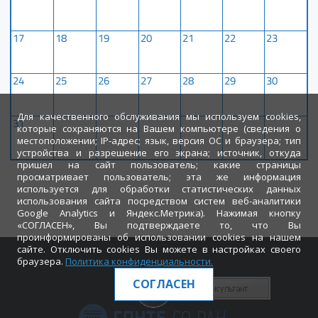
17
18
19
20
21
22
23
24
25
26
27
28
29
30
Для качественного обслуживания мы используем cookies,
31
которые сохраняются на Вашем компьютере (сведения о
местоположении; IP-адрес; язык, версия ОС и браузера; тип
устройства и разрешение его экрана; источник, откуда
пришел на сайт пользователь; какие страницы
просматривает пользователь; эта же информация
используется для обработки статистических данных
использования сайта посредством систем веб-аналитики
Google Analytics и Яндекс.Метрика). Нажимая кнопку
«СОГЛАСЕН», Вы подтверждаете то, что Вы
проинформированы об использовании cookies на нашем
сайте. Отключить cookies Вы можете в настройках своего
браузера.
Политика конфиденциальности
.
СОГЛАСЕН