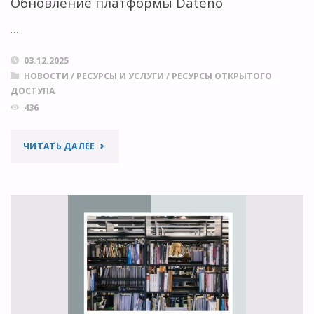
Обновление платформы Dateno
В
…
ОТКРЫТОМ
03.12.2025
НОВОСТИ
/
РЕСУРСЫ И УСЛУГИ
/
РЕСУРСЫ ОТКРЫТОГО
ДОСТУПЕ"
ДОСТУПА
436
"ОБНОВЛЕНИЕ
ЧИТАТЬ ДАЛЕЕ
ПЛАТФОРМЫ
DATENO"