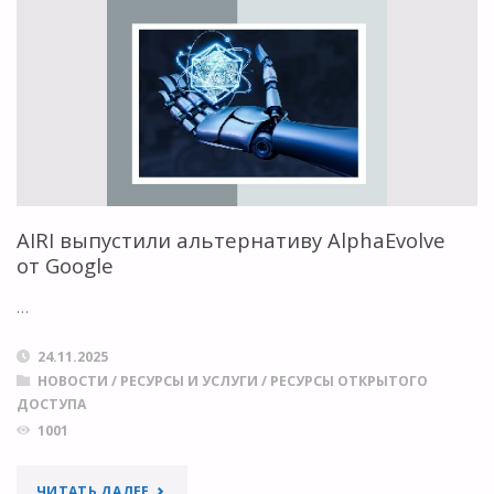
ЯДЕРНОЙ
ИНФОРМАЦИИ
СО
ВСЕГО
МИРА"
AIRI выпустили альтернативу AlphaEvolve
от Google
…
24.11.2025
НОВОСТИ
/
РЕСУРСЫ И УСЛУГИ
/
РЕСУРСЫ ОТКРЫТОГО
ДОСТУПА
1001
"AIRI
ЧИТАТЬ ДАЛЕЕ