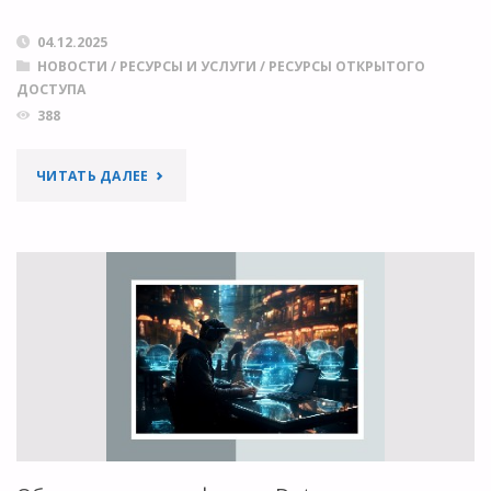
04.12.2025
НОВОСТИ
/
РЕСУРСЫ И УСЛУГИ
/
РЕСУРСЫ ОТКРЫТОГО
ДОСТУПА
388
"САМЫЕ
ЧИТАТЬ ДАЛЕЕ
ЦИТИРУЕМЫЕ
РАБОТЫ
ЛАУРЕАТОВ
НОБЕЛЕВСКОЙ
ПРЕМИИ
ПО
ФИЗИКЕ