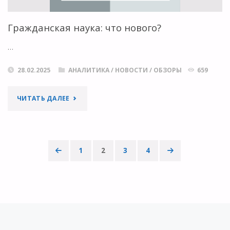
Гражданская наука: что нового?
…
28.02.2025
АНАЛИТИКА
/
НОВОСТИ
/
ОБЗОРЫ
659
"ГРАЖДАНСКАЯ
ЧИТАТЬ ДАЛЕЕ
НАУКА:
ЧТО
1
2
3
4
НОВОГО?"
Пагинация
записей