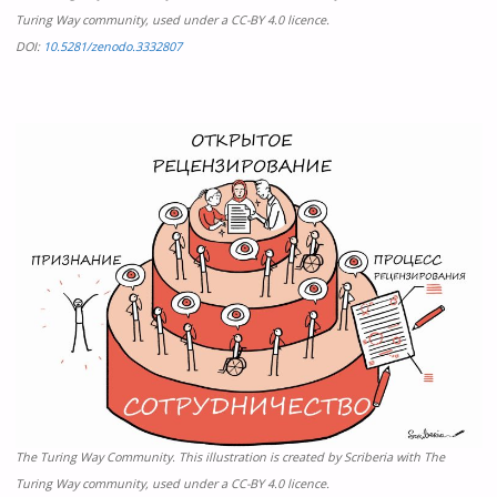
Turing Way community, used under a CC-BY 4.0 licence.
DOI:
10.5281/zenodo.3332807
The Turing Way Community. This illustration is created by Scriberia with The
Turing Way community, used under a CC-BY 4.0 licence.