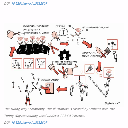
DOI:
10.5281/zenodo.3332807
The Turing Way Community. This illustration is created by Scriberia with The
Turing Way community, used under a CC-BY 4.0 licence.
DOI:
10.5281/zenodo.3332807