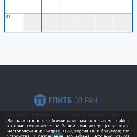
31
КОНТАКТЫ
КАРТА САЙТА
ОТКРЫТАЯ НАУКА В ЛИЦАХ
Для качественного обслуживания мы используем cookies,
ОТЗЫВЫ
FAQ
которые сохраняются на Вашем компьютере (сведения о
местоположении; IP-адрес; язык, версия ОС и браузера; тип
устройства и разрешение его экрана; источник, откуда