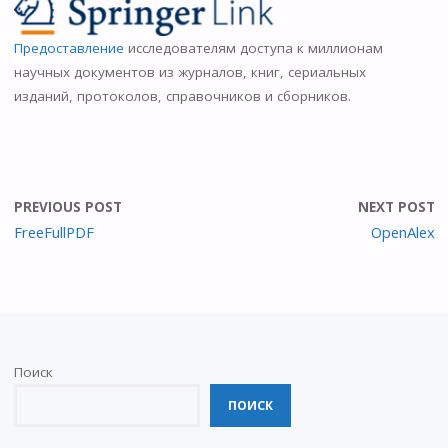
n
o
Предоставление
исследователям доступа к миллионам
kl
научных документов из журналов, книг, сериальных
изданий, протоколов, справочников и сборников.
as
s
ni
ki
PREVIOUS POST
NEXT POST
FreeFullPDF
OpenAlex
Поиск
ПОИСК