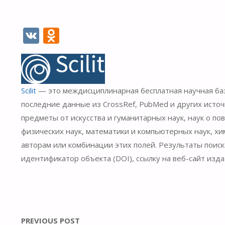
V
O
K
d
n
o
Scilit
— это междисциплинарная бесплатная научная баз
kl
последние данные из CrossRef, PubMed и других исто
as
предметы от искусства и гуманитарных наук, наук о п
s
физических наук, математики и компьютерных наук, хи
ni
авторам или комбинации этих полей. Результаты поиск
идентификатор объекта (DOI), ссылку на веб-сайт изда
ki
PREVIOUS POST