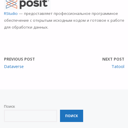
n
o
RStudio
— предоставляет профессиональное программное
kl
обеспечение с открытым исходным кодом и готовое к работе
для обработки данных.
as
s
ni
ki
PREVIOUS POST
NEXT POST
Dataverse
Tatool
Поиск
ПОИСК