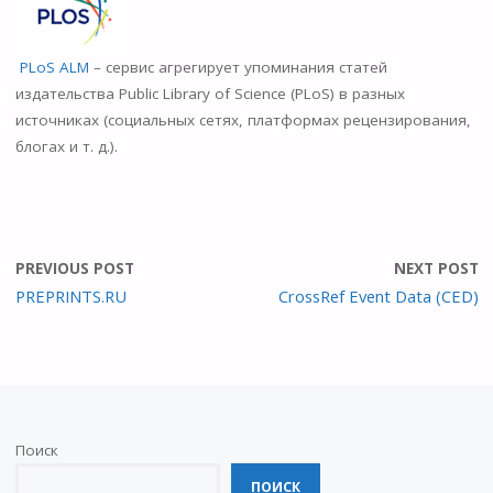
n
o
PLoS ALM
– сервис агрегирует упоминания статей
kl
издательства Public Library of Science (PLoS) в разных
as
источниках (социальных сетях, платформах рецензирования,
s
блогах и т. д.).
ni
ki
PREVIOUS POST
NEXT POST
PREPRINTS.RU
CrossRef Event Data (CED)
Поиск
ПОИСК