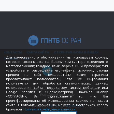
КОНТАКТЫ
КАРТА САЙТА
ОТКРЫТАЯ НАУКА В ЛИЦАХ
Для качественного обслуживания мы используем cookies,
ОТЗЫВЫ
FAQ
которые сохраняются на Вашем компьютере (сведения о
местоположении; IP-адрес; язык, версия ОС и браузера; тип
устройства и разрешение его экрана; источник, откуда
пришел на сайт пользователь; какие страницы
просматривает пользователь; эта же информация
используется для обработки статистических данных
использования сайта посредством систем веб-аналитики
©2022 Библиотека для открытой науки. Фото предоставлено
Google Analytics и Яндекс.Метрика). Нажимая кнопку
Екатериной Шевченко
«СОГЛАСЕН», Вы подтверждаете то, что Вы
проинформированы об использовании cookies на нашем
сайте. Отключить cookies Вы можете в настройках своего
POWERED BY
SEPTERA
&
WORDPRESS.
браузера.
Политика конфиденциальности
.