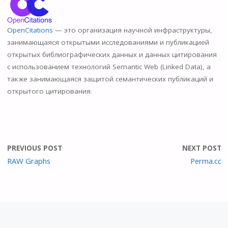
n
o
OpenCitations
— это организация научной инфраструктуры,
kl
занимающаяся открытыми исследованиями и публикацией
as
открытых библиографических данных и данных цитирования
s
с использованием технологий Semantic Web (Linked Data), а
также занимающаяся защитой семантических публикаций и
ni
открытого цитирования.
ki
PREVIOUS POST
NEXT POST
RAW Graphs
Perma.cc