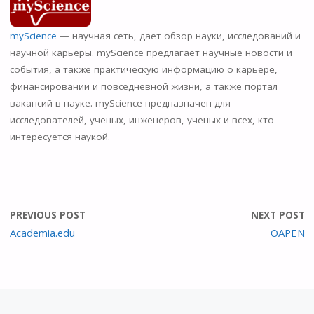
n
o
myScience
— научная сеть, дает обзор науки, исследований и
kl
научной карьеры. myScience предлагает научные новости и
as
события, а также практическую информацию о карьере,
финансировании и повседневной жизни, а также портал
s
вакансий в науке. myScience предназначен для
ni
исследователей, ученых, инженеров, ученых и всех, кто
ki
интересуется наукой.
PREVIOUS POST
NEXT POST
Academia.edu
OAPEN