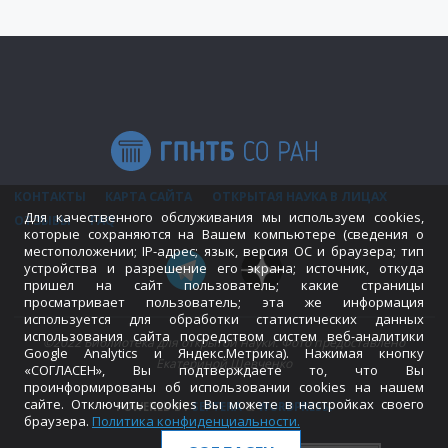
КОНТАКТЫ
КАРТА САЙТА
ОТКРЫТАЯ НАУКА В ЛИЦАХ
Для качественного обслуживания мы используем cookies,
ОТЗЫВЫ
FAQ
которые сохраняются на Вашем компьютере (сведения о
местоположении; IP-адрес; язык, версия ОС и браузера; тип
устройства и разрешение его экрана; источник, откуда
пришел на сайт пользователь; какие страницы
просматривает пользователь; эта же информация
используется для обработки статистических данных
использования сайта посредством систем веб-аналитики
©2022 Библиотека для открытой науки. Фото предоставлено
Google Analytics и Яндекс.Метрика). Нажимая кнопку
Екатериной Шевченко
«СОГЛАСЕН», Вы подтверждаете то, что Вы
проинформированы об использовании cookies на нашем
сайте. Отключить cookies Вы можете в настройках своего
POWERED BY
SEPTERA
&
WORDPRESS.
браузера.
Политика конфиденциальности
.