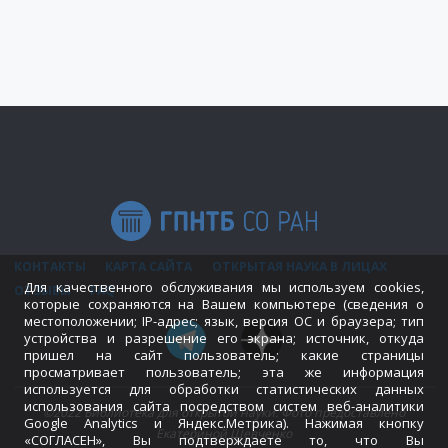
КОНТАКТЫ
КАРТА САЙТА
ОТКРЫТАЯ НАУКА В ЛИЦАХ
Для качественного обслуживания мы используем cookies,
ОТЗЫВЫ
FAQ
которые сохраняются на Вашем компьютере (сведения о
местоположении; IP-адрес; язык, версия ОС и браузера; тип
устройства и разрешение его экрана; источник, откуда
пришел на сайт пользователь; какие страницы
просматривает пользователь; эта же информация
используется для обработки статистических данных
использования сайта посредством систем веб-аналитики
©2022 Библиотека для открытой науки. Фото предоставлено
Google Analytics и Яндекс.Метрика). Нажимая кнопку
Екатериной Шевченко
«СОГЛАСЕН», Вы подтверждаете то, что Вы