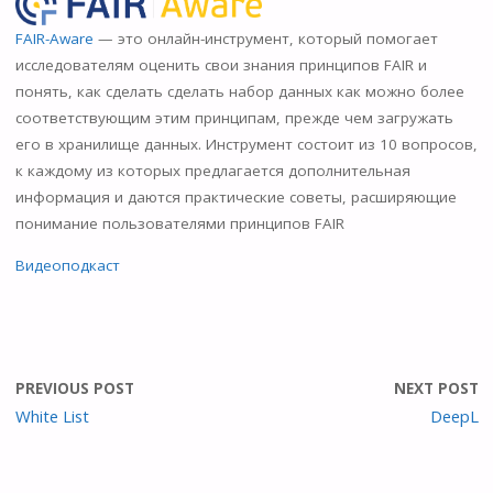
n
o
FAIR-Aware
— это онлайн-инструмент, который помогает
исследователям оценить свои знания принципов FAIR и
kl
понять, как сделать сделать набор данных как можно более
as
соответствующим этим принципам, прежде чем загружать
s
его в хранилище данных. Инструмент состоит из 10 вопросов,
к каждому из которых предлагается дополнительная
ni
информация и даются практические советы, расширяющие
ki
понимание пользователями принципов FAIR
Видеоподкаст
PREVIOUS POST
NEXT POST
White List
DeepL