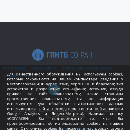
КОНТАКТЫ
КАРТА САЙТА
ОТКРЫТАЯ НАУКА В ЛИЦАХ
Для качественного обслуживания мы используем cookies,
ОТЗЫВЫ
FAQ
которые сохраняются на Вашем компьютере (сведения о
местоположении; IP-адрес; язык, версия ОС и браузера; тип
устройства и разрешение его экрана; источник, откуда
пришел на сайт пользователь; какие страницы
просматривает пользователь; эта же информация
используется для обработки статистических данных
использования сайта посредством систем веб-аналитики
©2022 Библиотека для открытой науки. Фото предоставлено
Google Analytics и Яндекс.Метрика). Нажимая кнопку
Екатериной Шевченко
«СОГЛАСЕН», Вы подтверждаете то, что Вы
проинформированы об использовании cookies на нашем
сайте. Отключить cookies Вы можете в настройках своего
POWERED BY
SEPTERA
&
WORDPRESS.