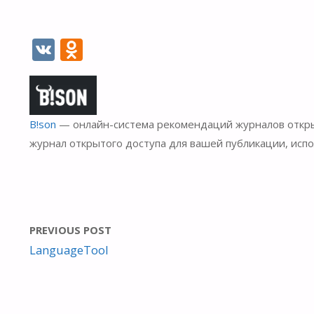
V
O
K
d
n
o
B!son
— онлайн-система рекомендаций журналов откры
kl
журнал открытого доступа для вашей публикации, исп
as
s
ni
ki
PREVIOUS POST
LanguageTool