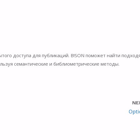
того доступа для публикаций. B!SON поможет найти подхо
ользуя семантические и библиометрические методы.
NE
Opti