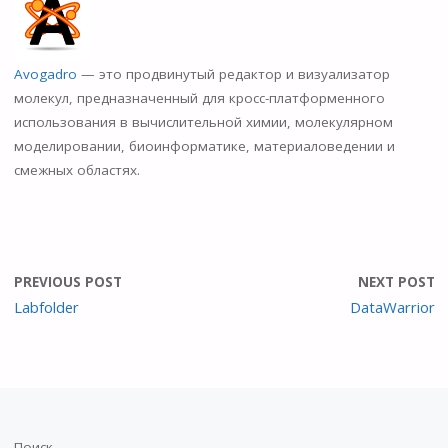
n
o
kl
Avogadro
— это продвинутый редактор и визуализатор
as
молекул, предназначенный для кросс-платформенного
использования в вычислительной химии, молекулярном
s
моделировании, биоинформатике, материаловедении и
ni
смежных областях.
ki
PREVIOUS POST
NEXT POST
Labfolder
DataWarrior
Поиск