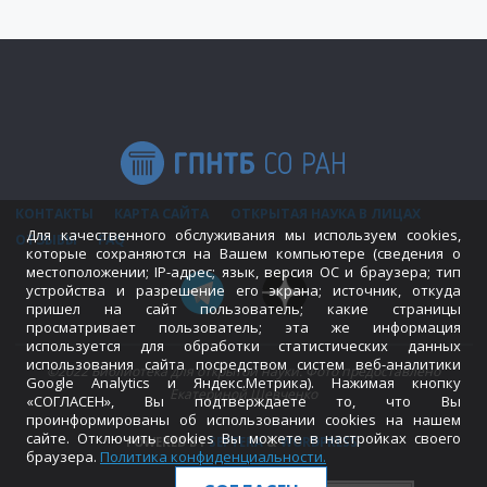
КОНТАКТЫ
КАРТА САЙТА
ОТКРЫТАЯ НАУКА В ЛИЦАХ
Для качественного обслуживания мы используем cookies,
ОТЗЫВЫ
FAQ
которые сохраняются на Вашем компьютере (сведения о
местоположении; IP-адрес; язык, версия ОС и браузера; тип
устройства и разрешение его экрана; источник, откуда
пришел на сайт пользователь; какие страницы
просматривает пользователь; эта же информация
используется для обработки статистических данных
использования сайта посредством систем веб-аналитики
©2022 Библиотека для открытой науки. Фото предоставлено
Google Analytics и Яндекс.Метрика). Нажимая кнопку
Екатериной Шевченко
«СОГЛАСЕН», Вы подтверждаете то, что Вы
проинформированы об использовании cookies на нашем
сайте. Отключить cookies Вы можете в настройках своего
POWERED BY
SEPTERA
&
WORDPRESS.
браузера.
Политика конфиденциальности
.