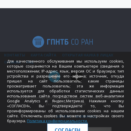
КОНТАКТЫ
КАРТА САЙТА
ОТКРЫТАЯ НАУКА В ЛИЦАХ
Для качественного обслуживания мы используем cookies,
ОТЗЫВЫ
FAQ
которые сохраняются на Вашем компьютере (сведения о
местоположении; IP-адрес; язык, версия ОС и браузера; тип
устройства и разрешение его экрана; источник, откуда
пришел на сайт пользователь; какие страницы
просматривает пользователь; эта же информация
используется для обработки статистических данных
использования сайта посредством систем веб-аналитики
©2022 Библиотека для открытой науки. Фото предоставлено
Google Analytics и Яндекс.Метрика). Нажимая кнопку
Екатериной Шевченко
«СОГЛАСЕН», Вы подтверждаете то, что Вы
проинформированы об использовании cookies на нашем
сайте. Отключить cookies Вы можете в настройках своего
POWERED BY
SEPTERA
&
WORDPRESS.
браузера.
Политика конфиденциальности
.
СОГЛАСЕН