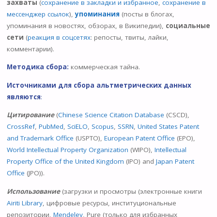
захваты
(
сохранение в закладки и избранное
,
сохранение в
мессенджер ссылок
),
упоминания
(посты в блогах,
упоминания в новостях, обзорах, в Википедии),
социальные
сети
(
реакция в соцсетях
: репосты, твиты, лайки,
комментарии).
Методика сбора:
коммерческая тайна.
Источниками для сбора альтметрических данных
являются
:
Цитирование
(
Chinese Science Citation Database
(CSCD),
CrossRef
,
PubMed
,
SciELO
,
Scopus
,
SSRN
,
United States Patent
and Trademark Office
(USPTO),
European Patent Office
(EPO),
World Intellectual Property Organization
(WIPO),
Intellectual
Property Office of the United Kingdom
(IPO) and
Japan Patent
Office
(JPO)).
Использование
(загрузки и просмотры (электронные книги
Airiti Library
, цифровые ресурсы, институциональные
репозитории,
Mendeley
, Pure (только для избранных