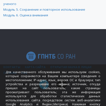
ученого
Модуль 5. Сохранение и повторное использование
Модуль 6. Оценка внимания
КОНТАКТЫ
КАРТА САЙТА
ОТКРЫТАЯ НАУКА В ЛИЦАХ
Для качественного обслуживания мы используем cookies,
ОТЗЫВЫ
FAQ
которые сохраняются на Вашем компьютере (сведения о
местоположении; IP-адрес; язык, версия ОС и браузера; тип
устройства и разрешение его экрана; источник, откуда
пришел на сайт пользователь; какие страницы
просматривает пользователь; эта же информация
используется для обработки статистических данных
использования сайта посредством систем веб-аналитики
©2022 Библиотека для открытой науки. Фото предоставлено
Google Analytics и Яндекс.Метрика). Нажимая кнопку