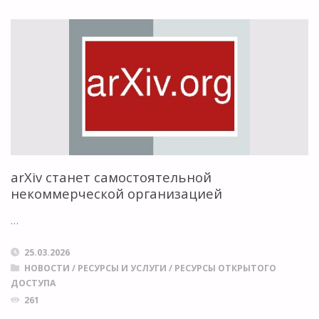
ЭКСПЕРИМЕНТАЛЬНЫЙ
СЕРВИС
ДЛЯ
ПОИСКА
ПРЕПРИНТОВ
И
arXiv станет самостоятельной
некоммерческой организацией
РАСШИРЯЕТ
…
ФУНКЦИОНАЛ
25.03.2026
ПЛАТФОРМЫ"
НОВОСТИ
/
РЕСУРСЫ И УСЛУГИ
/
РЕСУРСЫ ОТКРЫТОГО
ДОСТУПА
261