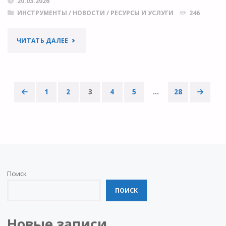
20.03.2026
ИНСТРУМЕНТЫ
/
НОВОСТИ
/
РЕСУРСЫ И УСЛУГИ
246
"КОМПАНИЯ
ЧИТАТЬ ДАЛЕЕ
PLOS
РАЗРАБОТАЛА
1
2
3
4
5
…
28
ДАШБОРД
Пагинация
ДЛЯ
записей
ИССЛЕДОВАНИЯ
ИНДИКАТОРОВ
Поиск
ОТКРЫТОЙ
ПОИСК
НАУКИ"
Новые записи