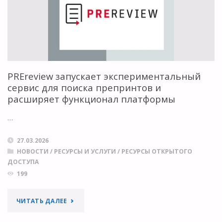
РАЗМЕЩЕНИЯ
ЕВРОПЕЙСКОЙ
ПЛАТФОРМЫ
ДЛЯ
PREreview запускает экспериментальный
сервис для поиска препринтов и
ПУБЛИКАЦИИ
расширяет функционал платформы
МАТЕРИАЛОВ
…
В
27.03.2026
ОТКРЫТОМ
НОВОСТИ
/
РЕСУРСЫ И УСЛУГИ
/
РЕСУРСЫ ОТКРЫТОГО
ДОСТУПА
ДОСТУПЕ"
199
"PREREVIEW
ЧИТАТЬ ДАЛЕЕ
ЗАПУСКАЕТ