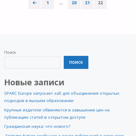
1
…
20
21
22
Пагинация
записей
Поиск
ПОИСК
Новые записи
SPARC Europe запускает хаб для объединения открытых
подходов в высшем образовании
Крупные издатели обвиняются в завышении цен на
публикацию статей в открытом доступе
Гражданская наука: что нового?
Springer Nature сообщает о росте публикаций в открытом