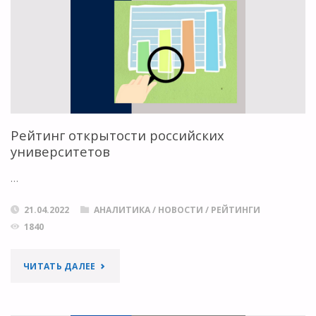
ОБЕЗЬЯН
У
ЛЮДЕЙ
—
Рейтинг открытости российских
ПОТЕНЦИАЛЬНАЯ
университетов
УГРОЗА? СИСТЕМАТИЧЕСКИЙ
…
ОБЗОР"
21.04.2022
АНАЛИТИКА
/
НОВОСТИ
/
РЕЙТИНГИ
1840
"РЕЙТИНГ
ЧИТАТЬ ДАЛЕЕ
ОТКРЫТОСТИ