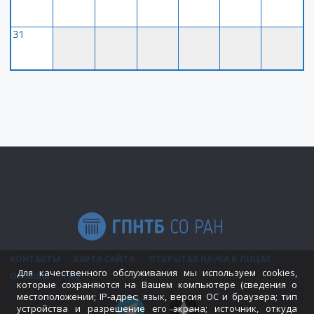
31
КОНТАКТЫ
КАРТА САЙТА
ОТКРЫТАЯ НАУКА В ЛИЦАХ
Для качественного обслуживания мы используем cookies,
ОТЗЫВЫ
FAQ
которые сохраняются на Вашем компьютере (сведения о
местоположении; IP-адрес; язык, версия ОС и браузера; тип
устройства и разрешение его экрана; источник, откуда