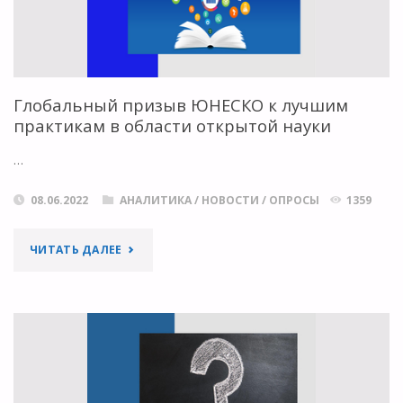
ИМИ
ЗАЯВЛЕНИЕ
Глобальный призыв ЮНЕСКО к лучшим
ОБ
практикам в области открытой науки
ОБМЕНЕ
…
ДАННЫМИ:
08.06.2022
АНАЛИТИКА
/
НОВОСТИ
/
ОПРОСЫ
1359
ИССЛЕДОВАНИЕ
"ГЛОБАЛЬНЫЙ
ЧИТАТЬ ДАЛЕЕ
СМЕШАННОГО
ПРИЗЫВ
МЕТОДА"
ЮНЕСКО
К
ЛУЧШИМ