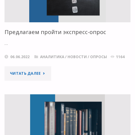
ПРАКТИКАМ
В
Предлагаем пройти экспресс-опрос
ОБЛАСТИ
…
ОТКРЫТОЙ
НАУКИ"
06.06.2022
АНАЛИТИКА
/
НОВОСТИ
/
ОПРОСЫ
1164
"ПРЕДЛАГАЕМ
ЧИТАТЬ ДАЛЕЕ
ПРОЙТИ
ЭКСПРЕСС-
ОПРОС"