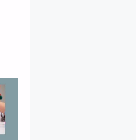
О
Я
Е