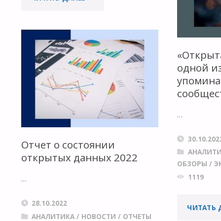
ПАКЕТ
PYTHON
«Открыта
С
одной и
упомина
ОТКРЫТЫМ
сообщес
ИСХОДНЫМ
…
КОДОМ
30.10.202
Отчет о состоянии
ДЛЯ
АНАЛИТ
открытых данных 2022
ОБЗОРЫ
/
Э
КРУПНОМАСШТАБНЫХ
1119
…
АГРОЭКОЛОГИЧЕСКИХ
28.10.2022
ЧИТАТЬ 
ИССЛЕДОВАНИЙ
АНАЛИТИКА
/
НОВОСТИ
/
ОТЧЕТЫ