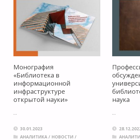
Монография
Професс
«Библиотека в
обсужде
информационной
универс
инфраструктуре
библиот
открытой науки»
наука
…
…
30.01.2023
28.12.202
АНАЛИТИКА
/
НОВОСТИ
/
АНАЛИТ