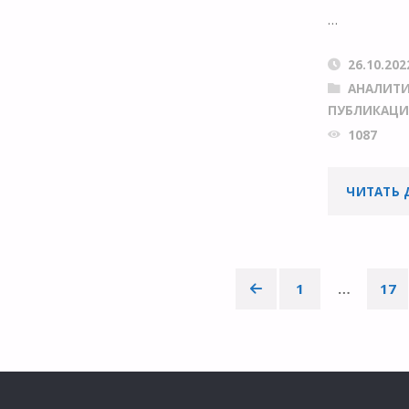
…
СРЕДЕ
С
26.10.202
АНАЛИТ
КООРДИНАТНОЙ
ПУБЛИКАЦ
1087
СЕТКОЙ"
ЧИТАТЬ 
1
…
17
Пагинация
записей