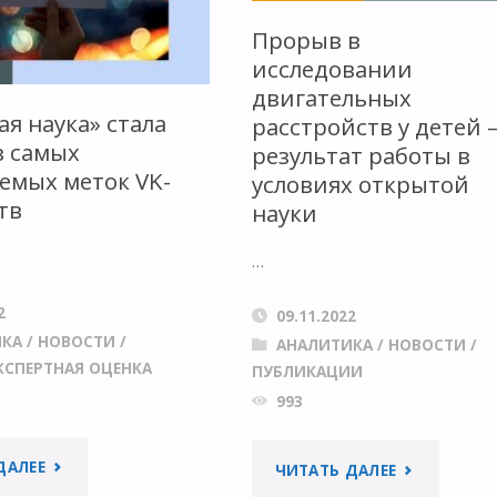
СОАВТОРА
Прорыв в
СТАРЕЙШЕГО
И
исследовании
НАУЧНОГО
двигательных
РЕЦЕНЗЕНТО
я наука» стала
расстройств у детей
ИЗДАНИЯ?"
з самых
результат работы в
емых меток VK-
условиях открытой
тв
науки
…
2
09.11.2022
ИКА
/
НОВОСТИ
/
АНАЛИТИКА
/
НОВОСТИ
/
КСПЕРТНАЯ ОЦЕНКА
ПУБЛИКАЦИИ
993
"«ОТКРЫТАЯ
ДАЛЕЕ
"ПРОРЫВ
ЧИТАТЬ ДАЛЕЕ