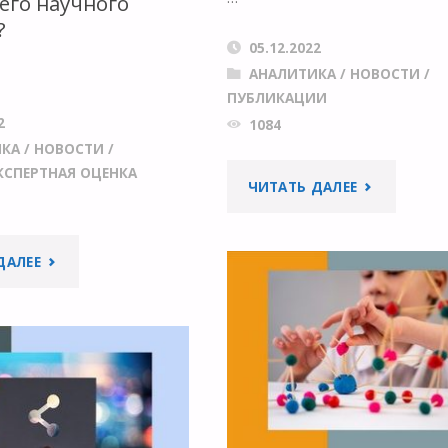
его научного
?
05.12.2022
АНАЛИТИКА
/
НОВОСТИ
/
ПУБЛИКАЦИИ
2
1084
ИКА
/
НОВОСТИ
/
КСПЕРТНАЯ ОЦЕНКА
"НАСКОЛЬК
ЧИТАТЬ ДАЛЕЕ
ОТЛИЧАЕТС
"ЧТО
ДАЛЕЕ
ВОСПРИЯТИ
НАМ
СТАТЬИ
ПОКАЗЫВАЕТ
У
ИСТОРИЯ
АВТОРА,
РАЗВИТИЯ