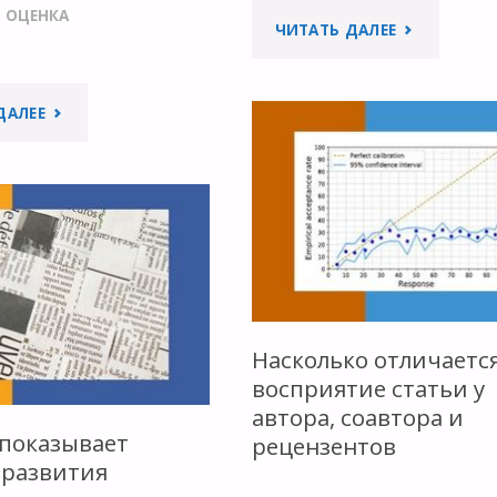
 ОЦЕНКА
"ДОКЛАД
ЧИТАТЬ ДАЛЕЕ
ЕВРОПЕЙСК
"ПРОФЕССИОНАЛЬНОЕ
ДАЛЕЕ
СОЮЗА
ОБСУЖДЕНИЕ:
OPEN
УНИВЕРСИТЕТСКИЕ
DATA
БИБЛИОТЕКИ
MATURITY
И
REPORT
Насколько отличаетс
ОТКРЫТАЯ
2022"
восприятие статьи у
НАУКА"
автора, соавтора и
 показывает
рецензентов
 развития
…