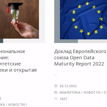
иональное
Доклад Европейского
ние:
союза Open Data
итетские
Maturity Report 2022
еки и открытая
…
26.12.2022
АНАЛИТИКА
/
НОВОСТИ
/
О
2
1637
ИКА
/
НОВОСТИ
/