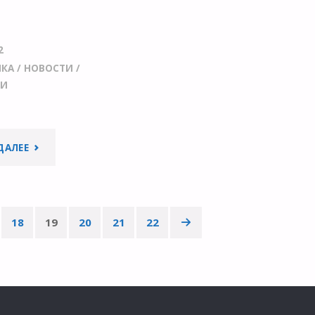
УСЛОВИЯХ
ОТКРЫТОЙ
2
ИКА
/
НОВОСТИ
/
НАУКИ"
ИИ
"УЧЕНЫЕ
ДАЛЕЕ
ВЫЯВИЛИ
УСТОЙЧИВОСТЬ
18
19
20
21
22
КОРАЛЛОВ
КРАСНОГО
МОРЯ