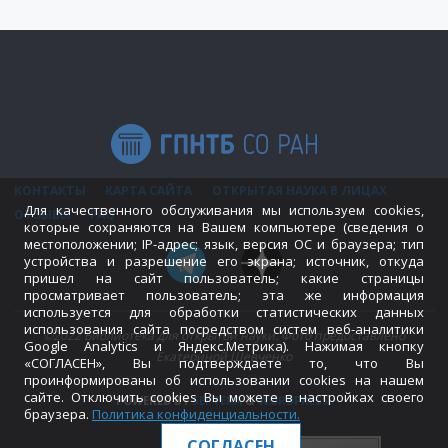
КОНТАКТЫ
КАРТА САЙТА
ОТКРЫТАЯ НАУКА В ЛИЦАХ
Для качественного обслуживания мы используем cookies,
ОТЗЫВЫ
FAQ
которые сохраняются на Вашем компьютере (сведения о
местоположении; IP-адрес; язык, версия ОС и браузера; тип
устройства и разрешение его экрана; источник, откуда
пришел на сайт пользователь; какие страницы
просматривает пользователь; эта же информация
используется для обработки статистических данных
использования сайта посредством систем веб-аналитики
©2022 Библиотека для открытой науки. Фото предоставлено
Google Analytics и Яндекс.Метрика). Нажимая кнопку
Екатериной Шевченко
«СОГЛАСЕН», Вы подтверждаете то, что Вы
проинформированы об использовании cookies на нашем
сайте. Отключить cookies Вы можете в настройках своего
POWERED BY
SEPTERA
&
WORDPRESS.
браузера.
Политика конфиденциальности
.
СОГЛАСЕН