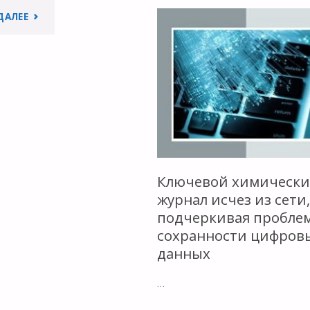
"ФОРУМ
ДАЛЕЕ
ПУТИ
«ОТКРЫТЫЕ
К
ДАННЫЕ»"
ЦИФРОВОМ
СУВЕРЕНИТЕ
20
ЛЕТ
Ключевой химическ
журнал исчез из сети
ФОРМАТУ
подчеркивая пробле
сохранности цифров
ОТКРЫТОГО
данных
ДОКУМЕНТА
…