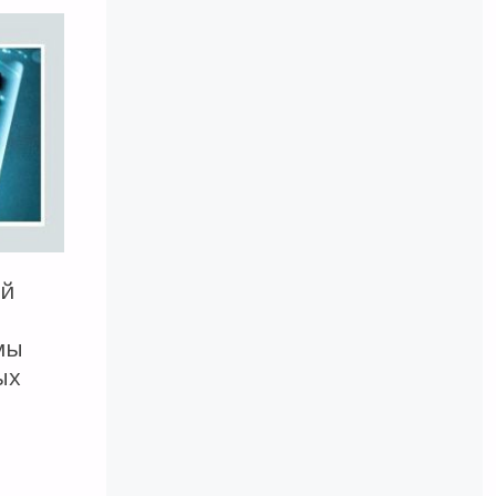
У
ТУ»:
ий
,
мы
ых
"