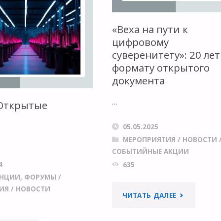
ОБЪЯВЛЯЕТ
«Веха на пути к
О
цифровому
суверенитету»: 20 лет
ЗАПУСКЕ
формату открытого
документа
ПЕРВОГО
НАБОРА
…
Открытые
МОДУЛЕЙ
05.05.2025
МЕРОПРИЯТИЯ
/
НОВОСТИ
ЭЛЕКТРОННОГО
СОБЫТИЙНЫЕ АКЦИИ
4
635
ОБУЧЕНИЯ"
НЦИИ, ФОРУМЫ
/
ИЯ
/
НОВОСТИ
"«ВЕХА
ЧИТАТЬ ДАЛЕЕ
НА