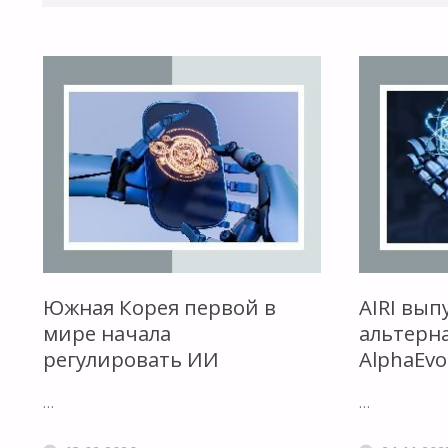
Южная Корея первой в
AIRI вып
мире начала
альтерн
регулировать ИИ
AlphaEvo
…
…