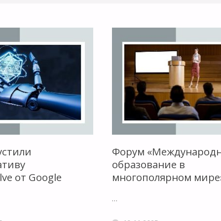
устили
Форум «Международ
ативу
образование в
lve от Google
многополярном мире
…