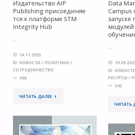
ИИ"
Издательство AIP
Data Ma
Publishing присоединяе
Campus 
тся к платформе STM
запуске 
Integrity Hub
модулей
обучени
…
…
14.11.2025
НОВОСТИ
/
ПОЛИТИКИ
/
19.09.202
СОТРУДНИЧЕСТВО
НОВОСТ
РЕСУРСЫ
/
Р
496
545
"ИЗДАТЕЛЬСТВО AIP
ЧИТАТЬ ДАЛЕЕ
ЧИТАТЬ 
PUBLISHING ПРИСОЕДИНЯЕТСЯ
К