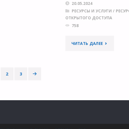
20.05.2024
РЕСУРСЫ И УСЛУГИ
/
РЕСУР
ОТКРЫТОГО ДОСТУПА
758
"КЛЮЧЕВОЙ
ЧИТАТЬ ДАЛЕЕ
ХИМИЧЕСК
ЖУРНАЛ
2
3
гинация
ИСЧЕЗ
ИЗ
писей
СЕТИ,
ПОДЧЕРКИВ