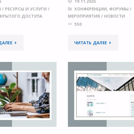
5
19.11.2025
И
/
РЕСУРСЫ И УСЛУГИ
/
КОНФЕРЕНЦИИ, ФОРУМЫ
/
ТКРЫТОГО ДОСТУПА
МЕРОПРИЯТИЯ
/
НОВОСТИ
550
"AIRI
"ФОРУМ
ДАЛЕЕ
ЧИТАТЬ ДАЛЕЕ
ВЫПУСТИЛИ
«МЕЖДУНАР
АЛЬТЕРНАТИВУ
ОБРАЗОВАН
ALPHAEVOLVE
В
ОТ
МНОГОПОЛ
GOOGLE"
МИРЕ»"