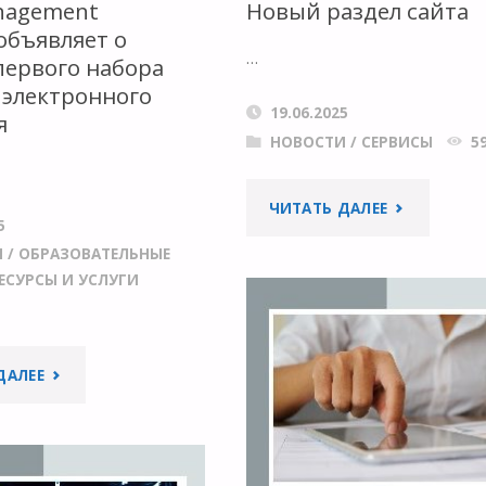
nagement
Новый раздел сайта
объявляет о
…
первого набора
 электронного
19.06.2025
я
НОВОСТИ
/
СЕРВИСЫ
5
"НОВЫЙ
ЧИТАТЬ ДАЛЕЕ
5
И
/
ОБРАЗОВАТЕЛЬНЫЕ
РАЗДЕЛ
ЕСУРСЫ И УСЛУГИ
САЙТА"
"DATA
ДАЛЕЕ
MANAGEMENT
CAMPUS