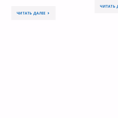
ЧИТАТЬ 
"ВОСПРОИЗВОДИМОСТЬ
ЧИТАТЬ ДАЛЕЕ
И
ПРОЗРАЧНОСТЬ:
ЧТО
ПРОИСХОДИТ
И
КАК
МЫ
МОЖЕМ
ПОМОЧЬ"