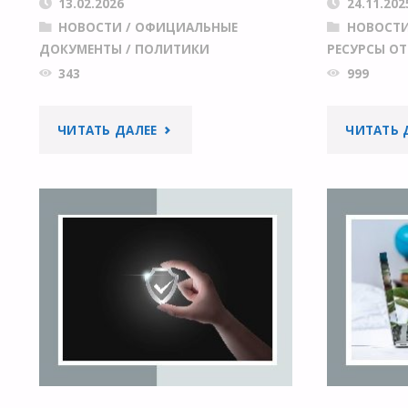
13.02.2026
24.11.202
НОВОСТИ
/
ОФИЦИАЛЬНЫЕ
НОВОСТ
ДОКУМЕНТЫ
/
ПОЛИТИКИ
РЕСУРСЫ О
343
999
"ЮЖНАЯ
ЧИТАТЬ ДАЛЕЕ
ЧИТАТЬ 
КОРЕЯ
ПЕРВОЙ
В
МИРЕ
НАЧАЛА
РЕГУЛИРОВАТЬ