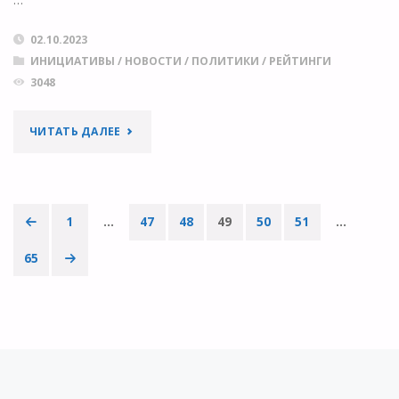
СОТРУДНИКОВ
02.10.2023
И
ИНИЦИАТИВЫ
/
НОВОСТИ
/
ПОЛИТИКИ
/
РЕЙТИНГИ
3048
ЕДИНОМЫШЛЕННИКОВ"
"УТРЕХТСКИЙ
ЧИТАТЬ ДАЛЕЕ
УНИВЕРСИТЕТ
ОТОЗВАЛ
1
…
47
48
49
50
51
…
СВОИ
Пагинация
65
ДАННЫЕ
записей
ИЗ
МИРОВОГО
РЕЙТИНГА"