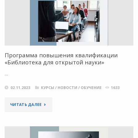
ЛЕКЦИИ
И
ССЫЛКИ
НА
Программа повышения квалификации
«Библиотека для открытой науки»
РЕСУРСЫ
ОТ
…
БИБЛИОТЕКИ
02.11.2023
КУРСЫ
/
НОВОСТИ
/
ОБУЧЕНИЕ
1633
БНТУ"
"ПРОГРАММА
ЧИТАТЬ ДАЛЕЕ
ПОВЫШЕНИЯ
КВАЛИФИКАЦИИ