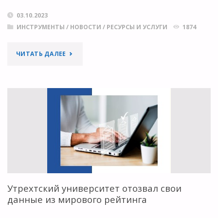
03.10.2023
ИНСТРУМЕНТЫ
/
НОВОСТИ
/
РЕСУРСЫ И УСЛУГИ
1874
"ИИ-
ЧИТАТЬ ДАЛЕЕ
ИНСТРУМЕНТЫ
ДЛЯ
ПОДБОРА
И
АНАЛИЗА
ЛИТЕРАТУРЫ,
Утрехтский университет отозвал свои
ПОИСКА
данные из мирового рейтинга
КОЛЛЕГ,
…