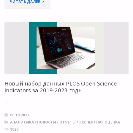
"АСТРОНОМЫ
ЧИТАТЬ ДАЛЕЕ
СОСТАВИЛИ
ОТКРЫТЫЙ
АТЛАС
БЛИЖАЙШИХ
380
ТЫСЯЧ
Новый набор данных PLOS Open Science
ГАЛАКТИК"
Indicators за 2019-2023 годы
…
06.10.2023
АНАЛИТИКА
/
НОВОСТИ
/
ОТЧЕТЫ
/
ЭКСПЕРТНАЯ ОЦЕНКА
1023