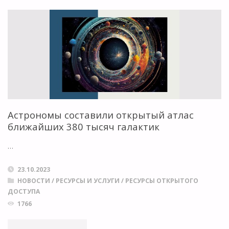
НЕДЕЛИ
ОТКРЫТОГО
ДОСТУПА
2023"
Астрономы составили открытый атлас
ближайших 380 тысяч галактик
…
23.10.2023
НОВОСТИ
/
РЕСУРСЫ И УСЛУГИ
/
РЕСУРСЫ ОТКРЫТОГО
ДОСТУПА
1766