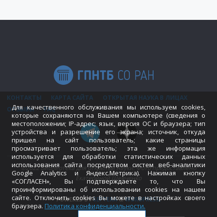
КОНТАКТЫ
КАРТА САЙТА
ОТКРЫТАЯ НАУКА В ЛИЦАХ
Для качественного обслуживания мы используем cookies,
ОТЗЫВЫ
FAQ
которые сохраняются на Вашем компьютере (сведения о
местоположении; IP-адрес; язык, версия ОС и браузера; тип
устройства и разрешение его экрана; источник, откуда
пришел на сайт пользователь; какие страницы
просматривает пользователь; эта же информация
используется для обработки статистических данных
использования сайта посредством систем веб-аналитики
©2022 Библиотека для открытой науки. Фото предоставлено
Google Analytics и Яндекс.Метрика). Нажимая кнопку
Екатериной Шевченко
«СОГЛАСЕН», Вы подтверждаете то, что Вы
проинформированы об использовании cookies на нашем
сайте. Отключить cookies Вы можете в настройках своего
POWERED BY
SEPTERA
&
WORDPRESS.
браузера.
Политика конфиденциальности
.